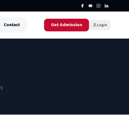
Get Admission
Contact
Login
য়