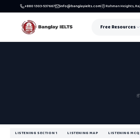
+880 1303-537667
info@banglayielts.com
Rahman Heights, Raj
Free Resources
প
LISTENING SECTION 1
LISTENING MAP
LISTENING MCQ