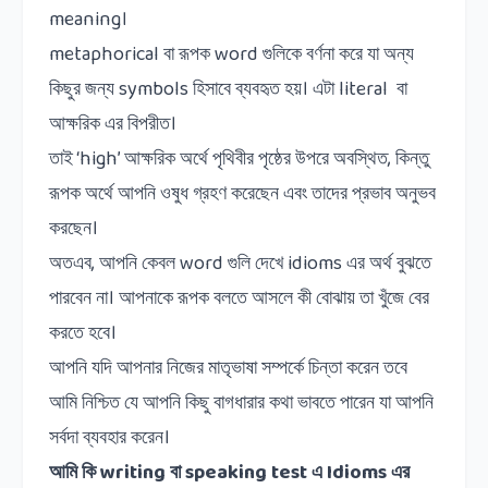
meaning
।
metaphorical
বা রূপক
word
গুলিকে বর্ণনা করে যা অন্য
কিছুর জন্য
symbols
হিসাবে ব্যবহৃত হয়।
এটা
literal
বা
আক্ষরিক এর বিপরীত।
তাই
‘high’
আক্ষরিক অর্থে পৃথিবীর পৃষ্ঠের উপরে অবস্থিত
,
কিন্তু
রূপক অর্থে আপনি ওষুধ গ্রহণ করেছেন এবং তাদের প্রভাব অনুভব
করছেন।
অতএব
,
আপনি কেবল
word
গুলি দেখে
idioms
এর অর্থ বুঝতে
পারবেন না।
আপনাকে রূপক বলতে আসলে কী বোঝায় তা খুঁজে বের
করতে হবে।
আপনি যদি আপনার নিজের মাতৃভাষা সম্পর্কে চিন্তা করেন তবে
আমি নিশ্চিত যে আপনি কিছু বাগধারার কথা ভাবতে পারেন যা আপনি
সর্বদা ব্যবহার করেন।
আমি
কি
writing
বা
speaking test
এ
Idioms
এর