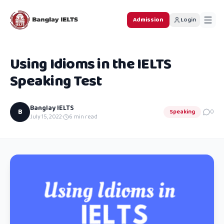
Admission
Login
Using Idioms in the IELTS
Speaking Test
Banglay IELTS
B
Speaking
0
July 15, 2022
·
6
min read