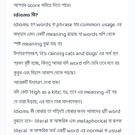
আপনার
score
কমিয়ে
দিতে
পারে।
Idioms
কি
?
Idioms
হল
words
বা
phrase
যার
common usage
এর
মাধ্যমে
এমন
একটি
meaning
রয়েছে
যা
words
গুলি
থেকে
স্পষ্ট
meaning
বুঝা
যায়
না।
উদাহরণস্বরূপ
, ‘It’s raining cats and dogs’
এর অর্থ হল
প্রবল বৃষ্টি হচ্ছে
,
কিন্তু আমরা যদি
word
গুলি দেখি তবে মনে হয়
কুকুর এবং বিড়াল আকাশ থেকে পড়ছে।
আরেকটি উদাহরণ দেখা যাক।
যদি কেউ
‘High as a kite’,
হয়
,
তবে এর
meaning
এই নয়
যে তারা উড়ছে
,
এর মানে তারা মাদকাসক্ত।
Idioms
কী বোঝায় তা সত্যিই বোঝার জন্য আমাদের দুটি
word
বুঝতে হবে
– literal
বা আক্ষরিক এবং
metaphorical
বা রূপক
literal
বা
আক্ষরিক
অর্থ
একটি
word
এর
normal
বা
usual