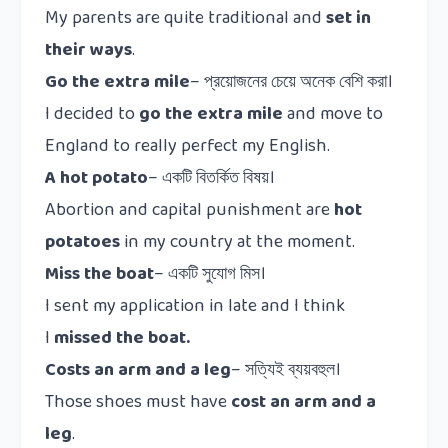
My parents are quite traditional and
set in
their ways
.
Go the extra mile
–
প্রয়োজনের চেয়ে অনেক বেশি করা।
I decided to
go the extra mile
and move to
England to really perfect my English.
A hot potato
–
একটি বিতর্কিত বিষয়।
Abortion and capital punishment are
hot
potatoes
in my country at the moment.
Miss the boat
–
একটি
সুযোগ
মিস।
I sent my application in late and I think
I
missed the boat.
Costs an arm and a leg
–
সত্যিই
ব্যয়বহুল।
Those shoes must have
cost an arm and a
leg
.