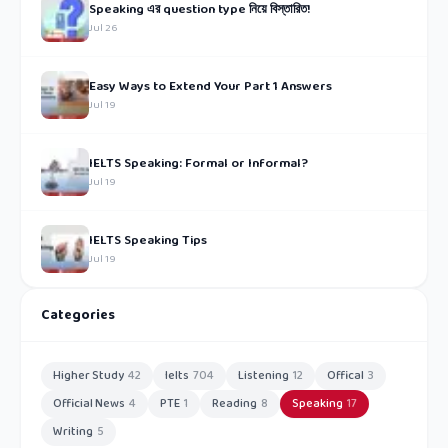
Speaking এর question type নিয়ে বিস্তারিত!
Jul 26
Easy Ways to Extend Your Part 1 Answers
Jul 19
IELTS Speaking: Formal or Informal?
Jul 19
IELTS Speaking Tips
Jul 19
Categories
Higher Study
42
Ielts
704
Listening
12
Offical
3
Official News
4
PTE
1
Reading
8
Speaking
17
Writing
5